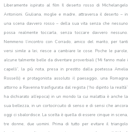
Liberamente ispirato al film Il deserto rosso di Michelangelo
Antonioni. Giuliana, moglie e madre, attraversa il deserto – in
una scena davvero rosso – della sua vita senza che nessuno
possa realmente toccarla, senza toccare davvero nessuno.
Nemmeno l’incontro con Corrado, amico del marito, per tanti
versi simile a lei, riesce a cambiare le cose. Poche le parole,
alcune talmente belle da diventare proverbiali (“Mi fanno male i
capelli”, la più nota, presa in prestito dalla poetessa Amelia
Rosselli) e protagonista assoluto il paesaggio, una Romagna
attorno a Ravenna trasfigurata dal regista (“ho dipinto la realtà”
ha dichiarato all’epoca) in un mondo la cui malattia è anche la
sua bellezza, in un cortocircuito di senso e di sensi che ancora
oggi ci sbalordisce. La scelta è quella di essere cinque in scena,
tre donne, due uomini. Prima di tutto per evitare il triangolo