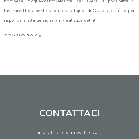
borghese, moglie-marito-amante, per avere la possibilità di
lavorare liberamente attorno alla figura di Giuliana e infine per
rispondere alla tensione anti-realistica del film.
www.arboreto.org
CONTATTACI
info [at] reteteatralevalconca.it